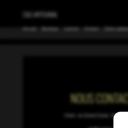
C&S ARTISANAL
Accueil
Boutique
Licence
Contact
Carte cadea
NOUS CONTA
Chem. du Grand Canal, 1846 Che