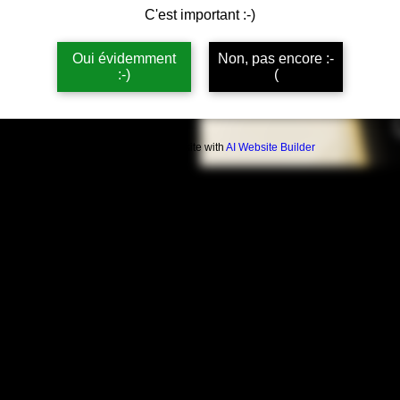
C'est important :-)
Oui évidemment
Non, pas encore :-
:-)
(
Build a FREE AI website with
AI Website Builder