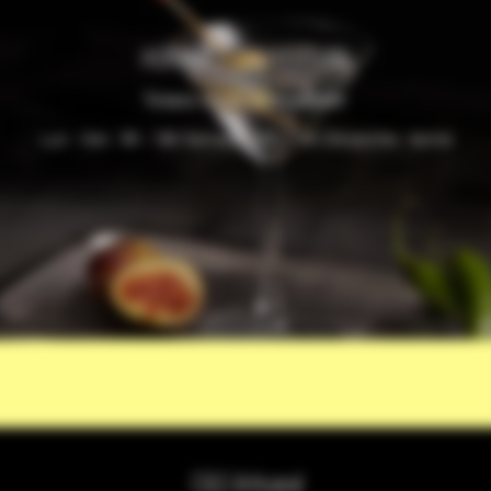
HORAIRES D'OUVERTURE
Venez nous rencontrer
Lun - Ven : 9h - 18h Samedi : 10h - 14h Dimanche : fermé
C&S Artisanal