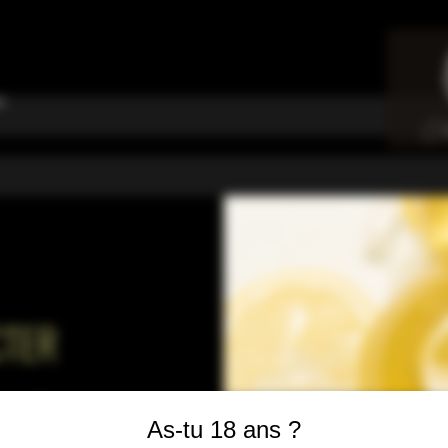
u
CTER
ssel, Suisse
As-tu 18 ans ?