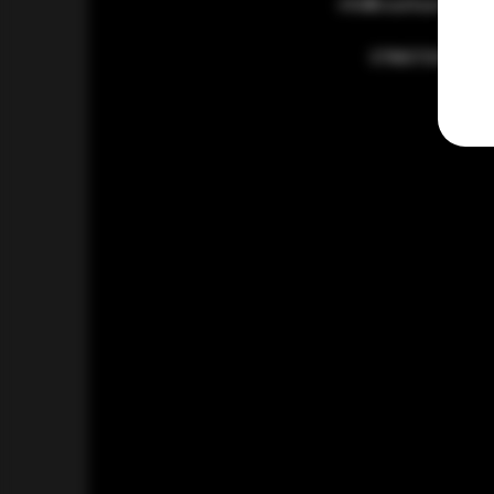
info@csartisanal.com
0786072200